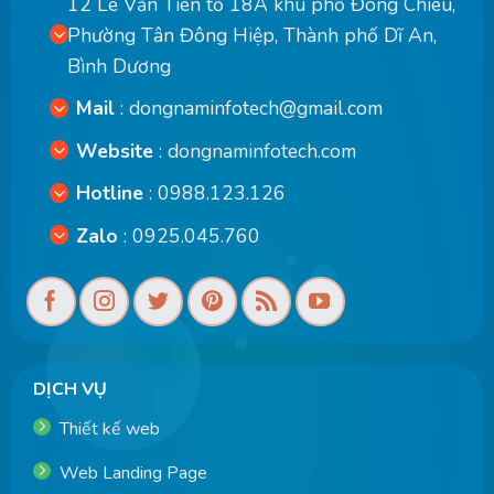
12 Lê Văn Tiên tổ 18A khu phố Đông Chiêu,
Phường Tân Đông Hiệp, Thành phố Dĩ An,
Bình Dương
Mail
:
dongnaminfotech@gmail.com
Website
:
dongnaminfotech.com
Hotline
: 0988.123.126
Zalo
: 0925.045.760
DỊCH VỤ
Thiết kế web
Web Landing Page