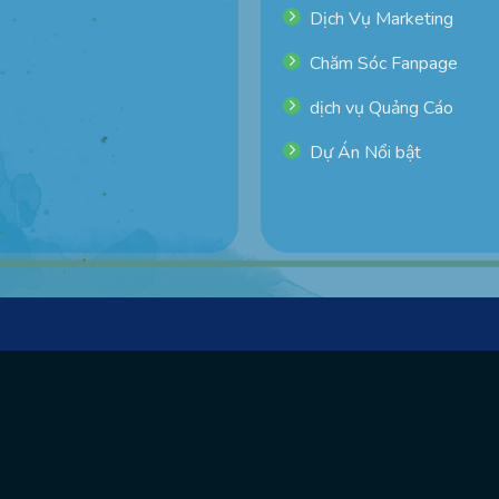
Dịch Vụ Marketing
Chăm Sóc Fanpage
dịch vụ Quảng Cáo
Dự Án Nổi bật