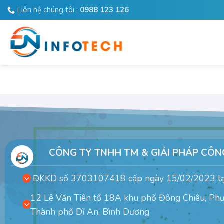
Bỏ
Liên hệ chúng tôi :
0988 123 126
qua
nội
dung
CÔNG TY TNHH TM & GIẢI PHÁP CÔ
ĐKKD số 3703107418 cấp ngày 15/02/2023 tại
12 Lê Văn Tiên tổ 18A khu phố Đông Chiêu, Ph
Thành phố Dĩ An, Bình Dương