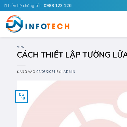
Bỏ
Liên hệ chúng tôi :
0988 123 126
qua
nội
dung
VPS
CÁCH THIẾT LẬP TƯỜNG LỬ
ĐĂNG VÀO
05/08/2024
BỞI
ADMIN
05
Th8