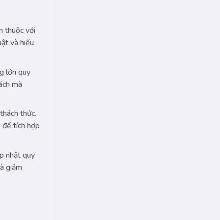
n thuộc với
uật và hiểu
ng lớn quy
cách mà
thách thức.
 để tích hợp
ập nhật quy
và giảm