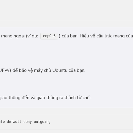
n mạng ngoại (ví dụ:
) của bạn. Hiểu về cấu trúc mạng của
enp0s6
 (UFW) để bảo vệ máy chủ Ubuntu của bạn.
iao thông đến và giao thông ra thành từ chối:
ufw default deny outgoing