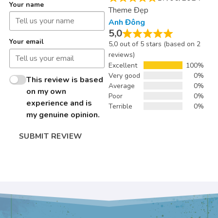
Your name
Theme Đẹp
Anh Đông
5,0
Your email
5,0 out of 5 stars (based on 2
reviews)
Excellent
100%
Very good
0%
This review is based
Average
0%
on my own
Poor
0%
experience and is
Terrible
0%
my genuine opinion.
SUBMIT REVIEW