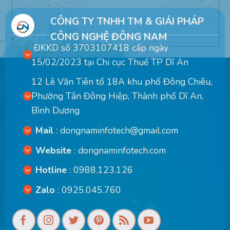
CÔNG TY TNHH TM & GIẢI PHÁP
CÔNG NGHỆ ĐÔNG NAM
ĐKKD số 3703107418 cấp ngày
15/02/2023 tại Chi cục Thuế TP Dĩ An
12 Lê Văn Tiên tổ 18A khu phố Đông Chiêu,
Phường Tân Đông Hiệp, Thành phố Dĩ An,
Bình Dương
Mail
:
dongnaminfotech@gmail.com
Website
:
dongnaminfotech.com
Hotline
: 0988.123.126
Zalo
: 0925.045.760