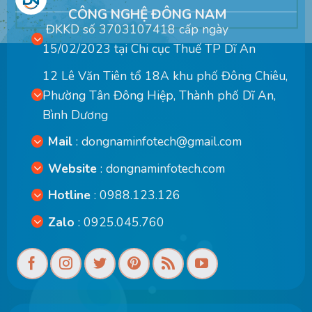
CÔNG NGHỆ ĐÔNG NAM
ĐKKD số 3703107418 cấp ngày
15/02/2023 tại Chi cục Thuế TP Dĩ An
12 Lê Văn Tiên tổ 18A khu phố Đông Chiêu,
Phường Tân Đông Hiệp, Thành phố Dĩ An,
Bình Dương
Mail
:
dongnaminfotech@gmail.com
Website
:
dongnaminfotech.com
Hotline
: 0988.123.126
Zalo
: 0925.045.760