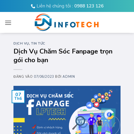
Bỏ
Liên hệ chúng tôi :
0988 123 126
qua
nội
dung
DỊCH VỤ
,
TIN TỨC
Dịch Vụ Chăm Sóc Fanpage trọn
gói cho bạn
ĐĂNG VÀO
07/06/2023
BỞI
ADMIN
07
Th6