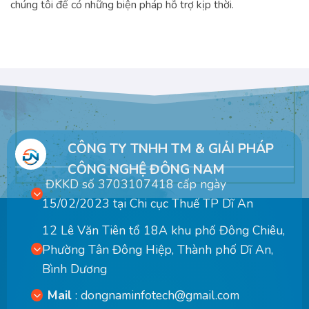
chúng tôi để có những biện pháp hỗ trợ kịp thời.
CÔNG TY TNHH TM & GIẢI PHÁP
CÔNG NGHỆ ĐÔNG NAM
ĐKKD số 3703107418 cấp ngày
15/02/2023 tại Chi cục Thuế TP Dĩ An
12 Lê Văn Tiên tổ 18A khu phố Đông Chiêu,
Phường Tân Đông Hiệp, Thành phố Dĩ An,
Bình Dương
Mail
:
dongnaminfotech@gmail.com