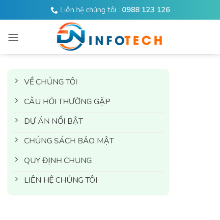
Bỏ
Liên hệ chúng tôi :
0988 123 126
qua
nội
dung
VỀ CHÚNG TÔI
CÂU HỎI THƯỜNG GẶP
DỰ ÁN NỔI BẬT
CHÚNG SÁCH BẢO MẬT
QUY ĐỊNH CHUNG
LIÊN HỆ CHÚNG TÔI